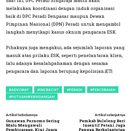
Saat ini, DPC Peradi Singaraja masih akan
melakukan koordinasi dengan induk organisasi
baik di DPC Peradi Denpasar maupun Dewan
Pimpinan Nasional (DPN) Peradi untuk mengambil
langkah menyikapi kasus oknum pengacara ESK.
Pihaknya juga mengakui, ada sejumlah laporan yang
masuk atas prilaku ESK, seperti penelantaran klien,
lalu adanya kesalahpahaman dengan sesama
pengacara dan laporan berujung kepolisian.|ET|
#ADVOKAT
#INCRACHT
#PERADI
#PERCERAIAN
#PUTUSANPERSIDANGAN
Artikel Sebelumnya
Artikel selanjutnya
Gunawan Purnomo Sering
Pemkab Buleleng Beri
Malu Mengawali
Insentif Petani Jaga
Pembicaraan, Kini Juara
Pangan Berkelanjutan