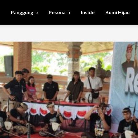
Panggung
Pesona
Inside
Bumi Hijau