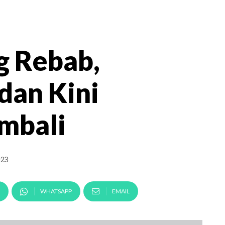
g Rebab,
dan Kini
mbali
023
WHATSAPP
EMAIL