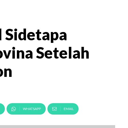
l Sidetapa
ovina Setelah
on
WHATSAPP
EMAIL