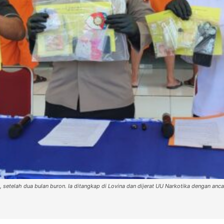
, setelah dua bulan buron. Ia ditangkap di Lovina dan dijerat UU Narkotika dengan an