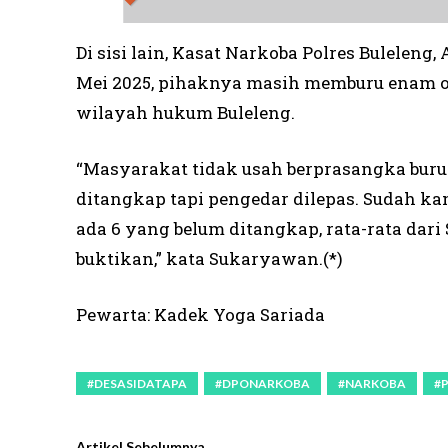
Di sisi lain, Kasat Narkoba Polres Bulel
Mei 2025, pihaknya masih memburu enam o
wilayah hukum Buleleng.
“Masyarakat tidak usah berprasangka bur
ditangkap tapi pengedar dilepas. Sudah ka
ada 6 yang belum ditangkap, rata-rata dar
buktikan,” kata Sukaryawan.(*)
Pewarta: Kadek Yoga Sariada
#DESASIDATAPA
#DPONARKOBA
#NARKOBA
#
Artikel Sebelumnya