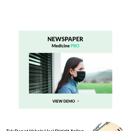
Tak Dapat Vaksin Usai Digigit Anjing,