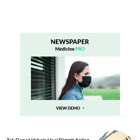
Tak Dapat Vaksin Usai Digigit Anjing,