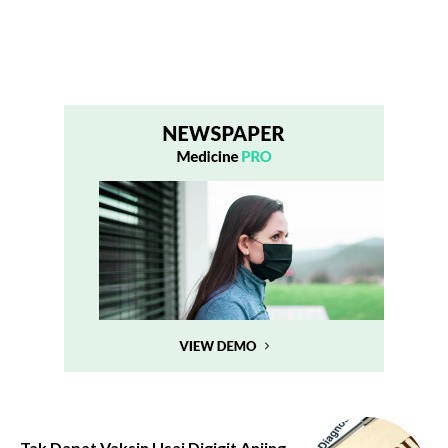
Tak Dapat Vaksin Usai Digigit Anjing,