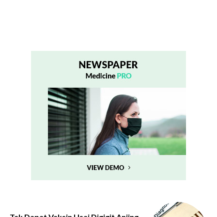
Tak Dapat Vaksin Usai Digigit Anjing,