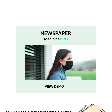
Tak Dapat Vaksin Usai Digigit Anjing,