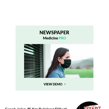
Gerak Jalan 45 Km Buleleng Diikuti