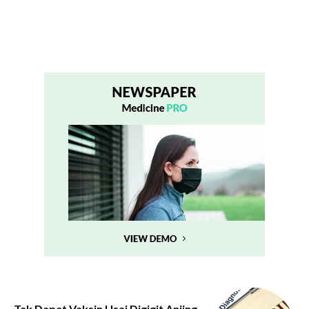
Tak Dapat Vaksin Usai Digigit Anjing,