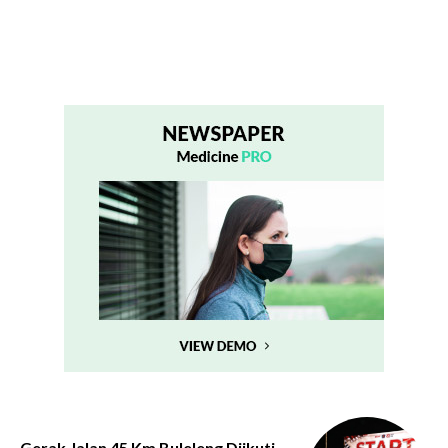
Gerak Jalan 45 Km Buleleng Diikuti