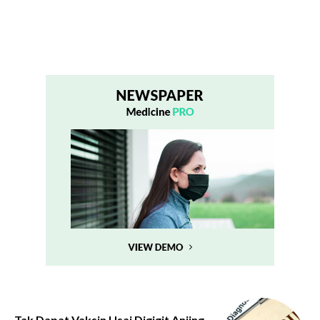
Tak Dapat Vaksin Usai Digigit Anjing,