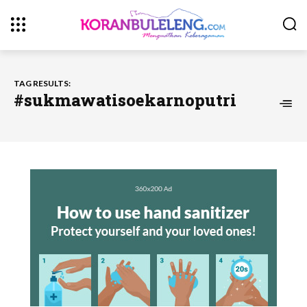
TAG RESULTS:
#sukmawatisoekarnoputri