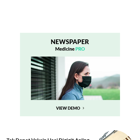
Tak Dapat Vaksin Usai Digigit Anjing,