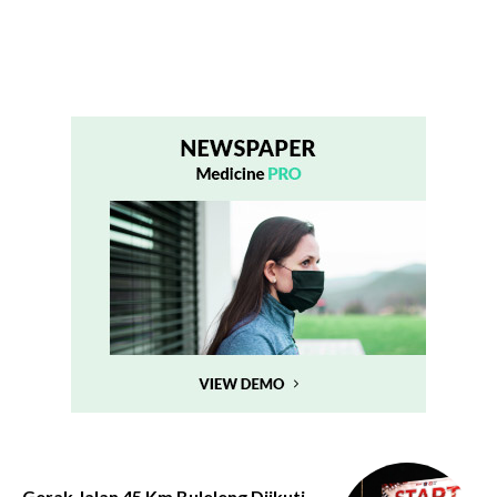
Gerak Jalan 45 Km Buleleng Diikuti