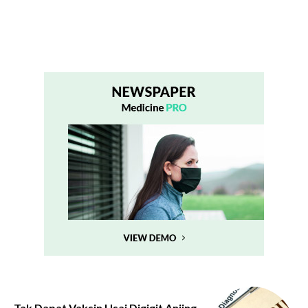
Tak Dapat Vaksin Usai Digigit Anjing,