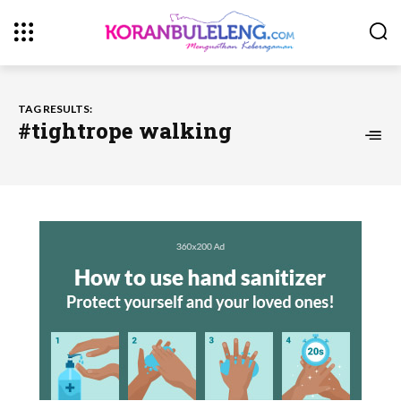
TAG RESULTS:
#tightrope walking