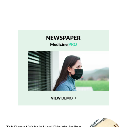
Tak Dapat Vaksin Usai Digigit Anjing,