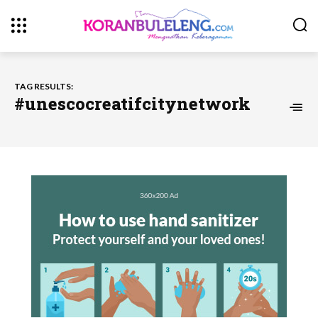
TAG RESULTS:
#unescocreatifcitynetwork