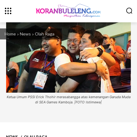
Home
News
Olah Raga
Ketua Umum PSSI Erick Thohir merasabangga atas kemenangan Garuda Muda
di SEA Games Kamboja. |FOTO :Istimewa|