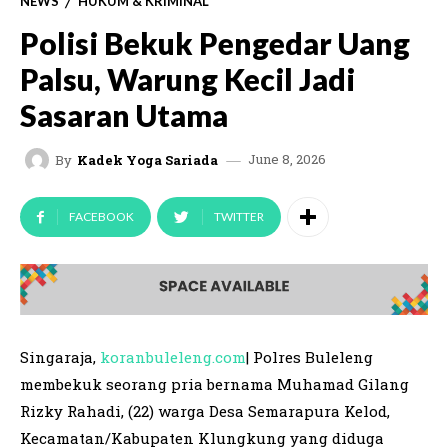
NEWS
HUKUM & KRIMINAL
Polisi Bekuk Pengedar Uang
Palsu, Warung Kecil Jadi
Sasaran Utama
June 8, 2026
By
Kadek Yoga Sariada
FACEBOOK
TWITTER
Singaraja,
koranbuleleng.com
| Polres Buleleng
membekuk seorang pria bernama Muhamad Gilang
Rizky Rahadi, (22) warga Desa Semarapura Kelod,
Kecamatan/Kabupaten Klungkung yang diduga