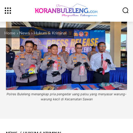
Home
News
Hukum & Kriminal
Polres Buleleng menangkap pria pengedar uang palsu yang menyasar warung-
warung kecil di Kecamatan Sawan