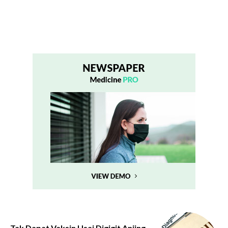
Tak Dapat Vaksin Usai Digigit Anjing,