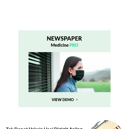
Tak Dapat Vaksin Usai Digigit Anjing,