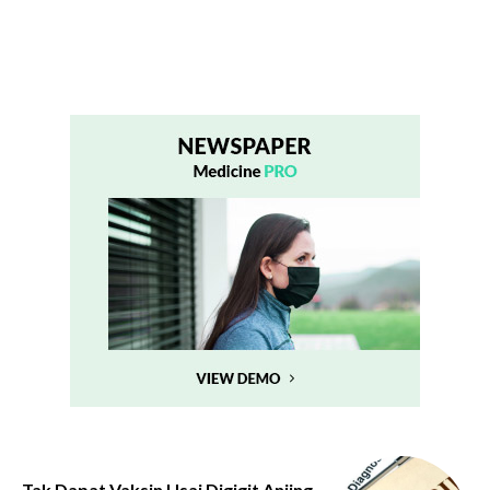
Tak Dapat Vaksin Usai Digigit Anjing,