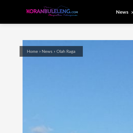
News
Home
News
Olah Raga