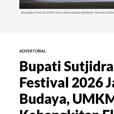
Busungbiu Festival 2026 resmi dibuka Bupati Buleleng I Nyoman Sutji
ADVERTORIAL
Bupati Sutjidr
Festival 2026 
Budaya, UMKM