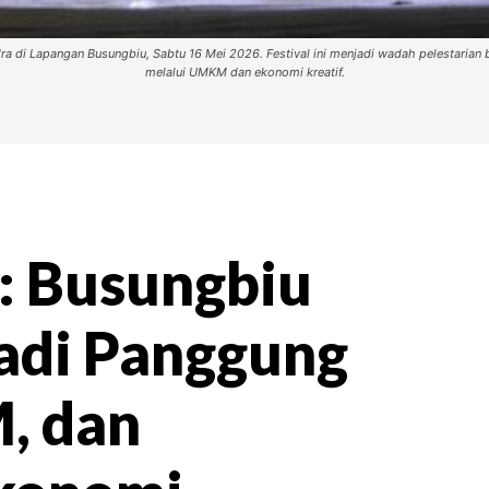
dra di Lapangan Busungbiu, Sabtu 16 Mei 2026. Festival ini menjadi wadah pelestaria
melalui UMKM dan ekonomi kreatif.
a: Busungbiu
Jadi Panggung
, dan