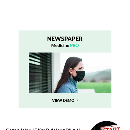
Gerak Jalan 45 Km Buleleng Diikuti