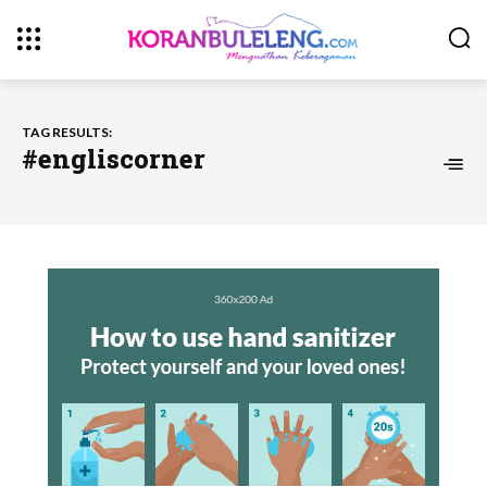
TAG RESULTS:
#engliscorner