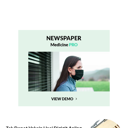
Tak Dapat Vaksin Usai Digigit Anjing,