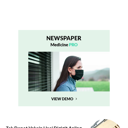
Tak Dapat Vaksin Usai Digigit Anjing,