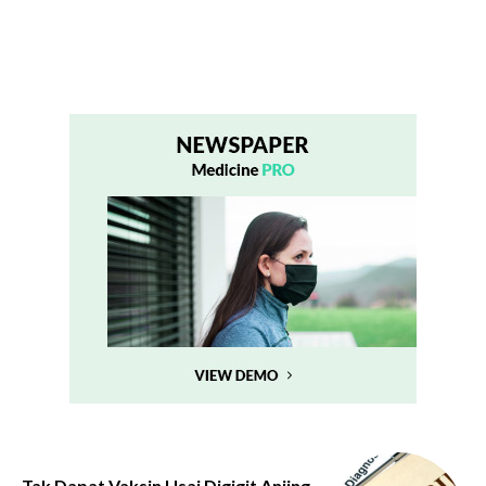
Tak Dapat Vaksin Usai Digigit Anjing,