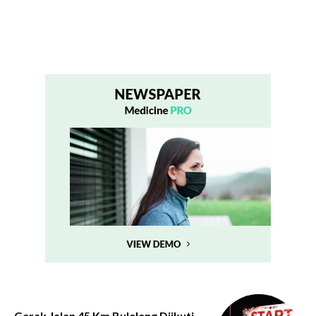
Gerak Jalan 45 Km Buleleng Diikuti