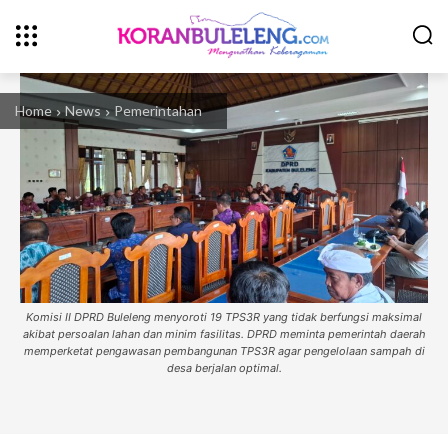
Home
News
Pemerintahan
Komisi II DPRD Buleleng menyoroti 19 TPS3R yang tidak berfungsi maksimal
akibat persoalan lahan dan minim fasilitas. DPRD meminta pemerintah daerah
memperketat pengawasan pembangunan TPS3R agar pengelolaan sampah di
desa berjalan optimal.