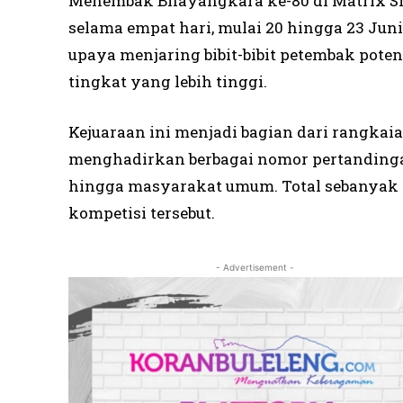
Menembak Bhayangkara ke-80 di Matrix Sh
selama empat hari, mulai 20 hingga 23 Jun
upaya menjaring bibit-bibit petembak pot
tingkat yang lebih tinggi.
Kejuaraan ini menjadi bagian dari rangka
menghadirkan berbagai nomor pertandingan 
hingga masyarakat umum. Total sebanyak 
kompetisi tersebut.
- Advertisement -