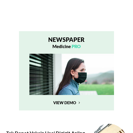
Tak Dapat Vaksin Usai Digigit Anjing,