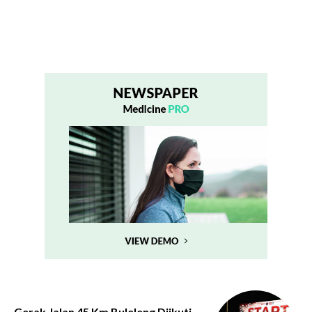
Gerak Jalan 45 Km Buleleng Diikuti