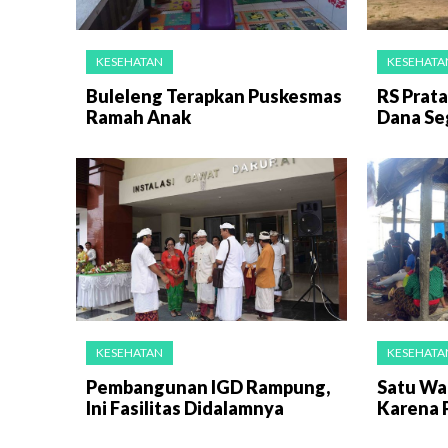
KESEHATAN
KESEHATA
Buleleng Terapkan Puskesmas
RS Prat
Ramah Anak
Dana Seg
KESEHATAN
KESEHATA
Pembangunan IGD Rampung,
Satu Wa
Ini Fasilitas Didalamnya
Karena 