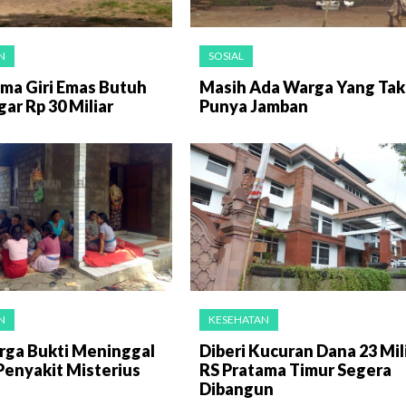
N
SOSIAL
ama Giri Emas Butuh
Masih Ada Warga Yang Tak
ar Rp 30 Miliar
Punya Jamban
N
KESEHATAN
rga Bukti Meninggal
Diberi Kucuran Dana 23 Mili
Penyakit Misterius
RS Pratama Timur Segera
Dibangun