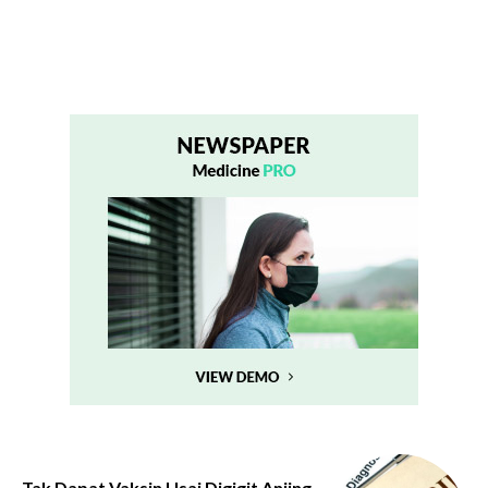
Tak Dapat Vaksin Usai Digigit Anjing,