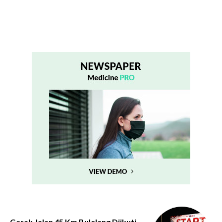
Gerak Jalan 45 Km Buleleng Diikuti