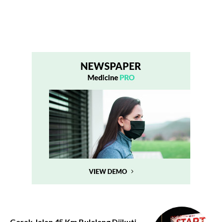
Gerak Jalan 45 Km Buleleng Diikuti