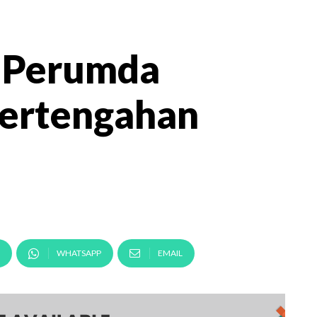
i Perumda
Pertengahan
WHATSAPP
EMAIL