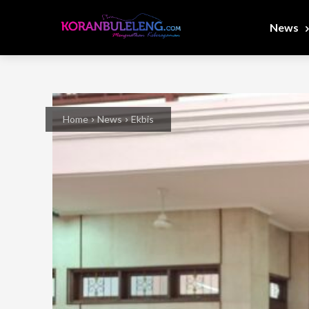
News
Home
News
Ekbis