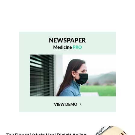
Tak Dapat Vaksin Usai Digigit Anjing,