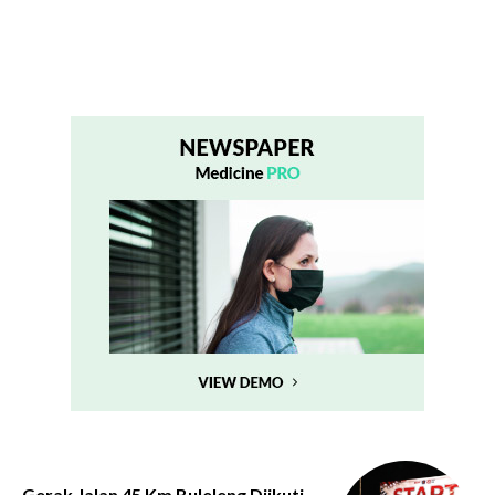
Gerak Jalan 45 Km Buleleng Diikuti