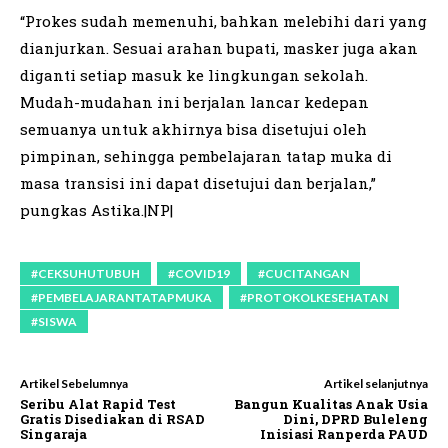
“Prokes sudah memenuhi, bahkan melebihi dari yang
dianjurkan. Sesuai arahan bupati, masker juga akan
diganti setiap masuk ke lingkungan sekolah.
Mudah-mudahan ini berjalan lancar kedepan
semuanya untuk akhirnya bisa disetujui oleh
pimpinan, sehingga pembelajaran tatap muka di
masa transisi ini dapat disetujui dan berjalan,”
pungkas Astika.|NP|
#CEKSUHUTUBUH
#COVID19
#CUCITANGAN
#PEMBELAJARANTATAPMUKA
#PROTOKOLKESEHATAN
#SISWA
Artikel Sebelumnya
Artikel selanjutnya
Seribu Alat Rapid Test
Bangun Kualitas Anak Usia
Gratis Disediakan di RSAD
Dini, DPRD Buleleng
Singaraja
Inisiasi Ranperda PAUD