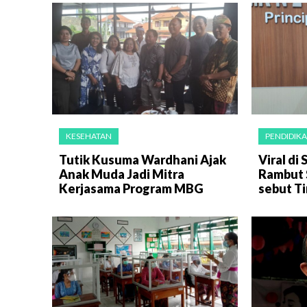
KESEHATAN
PENDIDIK
Tutik Kusuma Wardhani Ajak
Viral d
Anak Muda Jadi Mitra
Rambut 
Kerjasama Program MBG
sebut Ti