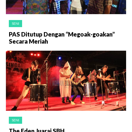
SENI
PAS Ditutup Dengan “Megoak-goakan”
Secara Meriah
SENI
The Eden Juarai SBH