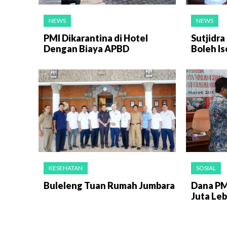
NEWS
NEWS
PMI Dikarantina di Hotel
Sutjidra
Dengan Biaya APBD
Boleh Is
KESEHATAN
SOSIAL
Buleleng Tuan Rumah Jumbara
Dana PM
Juta Leb