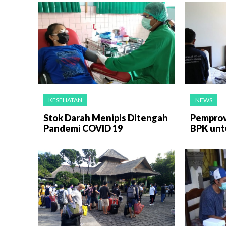
KESEHATAN
NEWS
Stok Darah Menipis Ditengah
Pemprov
Pandemi COVID 19
BPK unt