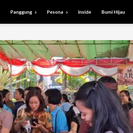
Panggung
Pesona
Inside
Bumi Hijau