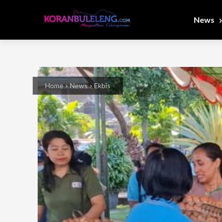
News
Home
News
Ekbis